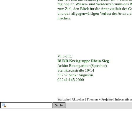
regionalen Wiesen- und Weidenzentrums des 
zum Ziel, den Blick für die Artenvielfalt des G
und den allgegenwärtigen Verlust der Artenviel
machen.
V.i.S.d.P.:
BUND-Kreisgruppe Rhein-Sieg
Achim Baumgartner (Sprecher)
Steinkreuzstraße 10/14
53757 Sankt Augustin
02241 145 2000
Startseite
|
Aktuelles
|
Themen + Projekte
|
Informative
Suche