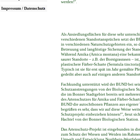
werden!".
Impressum / Datenschutz
Als Ansiedlungsflächen für diese sehr untersch
verschiedenen Standortansprüchen setzt der 
in verschiedenen Naturschutzgebieten ein, so 
Betreuung und langfristige Sicherung der Stand
Während Arnika (Arnica montana) eine bekannt
saurer Standorte – z.B. der Borstgrasrasen – ist,
plastischere Färber-Scharte (Serratula tinctoria
Typisch ist sie für erst spät im Jahr gemähte Pf
gedeiht aber auch auf einigen anderen Standor
Fachkundig unterstützt wird der BUND bei sei
Schutzanstrengungen von der Biologischen St
die im Bonner Stadtgebiet bereits seit mehrere
des Artenschutzes für Arnika und Färber-Schar
BUND die autochthonen Pflanzen aus eigener V
begrüßen es sehr, dass wir auf diese Weise weit
Schutzprojekt einbeziehen können!", freut si
Hachtel von der Bonner Biologischen Station.
Das Artenschutz-Projekt ist eingebunden in d
zum Schutz der Wiesen und Weiden im Rahmen 
Umwelt und Entwicklung Nordrhein-Westfalen