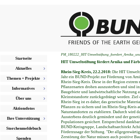
PM_180222_HIT Umweltstiftung_foerdert_Arnika_un
Startseite
HIT Umweltstiftung fördert Arnika und Färb
Aktuelles
Rhein-Sieg-Kreis, 22.2.2018:
Die HIT Umwelts
Jahr ein BUND-Projekt zur Förderung von Arni
Themen + Projekte
Rhein-Sieg-Kreis. Diese in der Region extrem 
Pflanzenarten drohen auszusterben und sind i
Informatives
Baugebiete und landwirtschaftliche Nutzung a
Kleinststandorte zurückgedrängt worden. Zie
Über uns
Rhein-Sieg ist es daher, das genetische Materi
Pflanzen zu sichern und im Rhein-Sieg-Kreis a
Aktionsfotos
Naturstandorten zu etablieren. Dadurch wird d
Aussterbens deutlich gemindert und der geneti
Ihre Unterstützung
Populationen gesichert. Entsprechend dankbar 
BUND-Kreisgruppe, Landschaftsarchitekt Achi
Storchenmeldebuch
Förderzusage der Stiftung. "Der allgegenwärtig
Zerstörung der Natur müssen auch positive Ba
Spenden